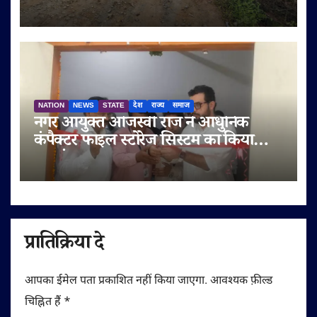
पर दोबारा गुणवत्ता से समझौता करने का
आरोप
NATION
NEWS
STATE
देश
राज्य
समाज
नगर आयुक्त ओजस्वी राज ने आधुनिक
कंपैक्टर फाइल स्टोरेज सिस्टम का किया
शुभारंभ
प्रातिक्रिया दे
आपका ईमेल पता प्रकाशित नहीं किया जाएगा.
आवश्यक फ़ील्ड
चिह्नित हैं
*