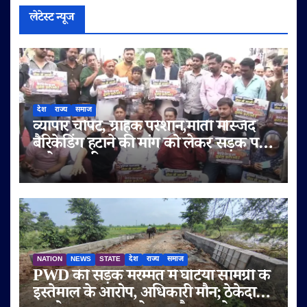
लेटेस्ट न्यूज
देश
राज्य
समाज
व्यापार चौपट, ग्राहक परेशान,मोती मस्जिद
बैरिकेडिंग हटाने की मांग को लेकर सड़क पर
उतरे व्यापारी
NATION
NEWS
STATE
देश
राज्य
समाज
PWD की सड़क मरम्मत में घटिया सामग्री के
इस्तेमाल के आरोप, अधिकारी मौन; ठेकेदार