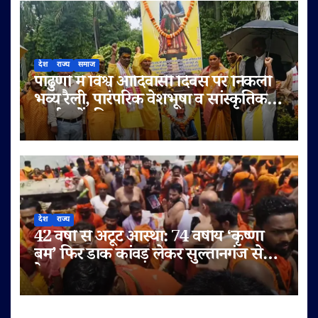
देश
राज्य
समाज
पांढुर्णा में विश्व आदिवासी दिवस पर निकली
भव्य रैली, पारंपरिक वेशभूषा व सांस्कृतिक
कार्यक्रमों की धूम
देश
राज्य
42 वर्षों से अटूट आस्था: 74 वर्षीय ‘कृष्णा
बम’ फिर डाक कांवड़ लेकर सुल्तानगंज से
देवघर रवाना