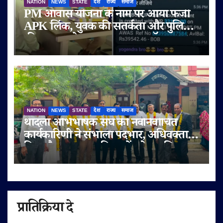
NATION
NEWS
STATE
देश
राज्य
समाज
PM आवास योजना के नाम पर आया फर्जी
APK लिंक, युवक की सतर्कता और पुलिस
की तत्परता से टला बड़ा साइबर फ्रॉड
NATION
NEWS
STATE
देश
राज्य
समाज
थांदला अभिभाषक संघ की नवनिर्वाचित
कार्यकारिणी ने संभाला पदभार, अधिवक्ता
हित और पक्षकार सुविधाओं को प्राथमिकता
प्रातिक्रिया दे