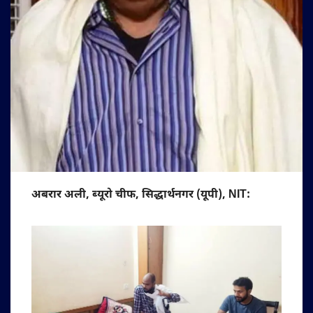
अबरार अली, ब्यूरो चीफ, सिद्धार्थनगर (यूपी), NIT: