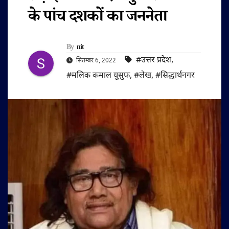
के पांच दशकों का जननेता
By
nit
#उत्तर प्रदेश
,
सितम्बर 6, 2022
#मलिक कमाल यूसुफ
,
#लेख
,
#सिद्धार्थनगर