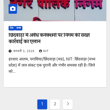
देश
राज्य
छिंदवाड़ा में अवैध कनेक्शनों पर निगम की सख्त
कार्रवाई का एलान
जनवरी 3, 2026
NIT
इरशाद आलम, परासिया/छिंदवाड़ा (मप्र), NIT: छिंदवाड़ा (मध्य
प्रदेश) में जल संकट एक पुरानी और गंभीर समस्या रही है। जिले
को…
Posts
1
2