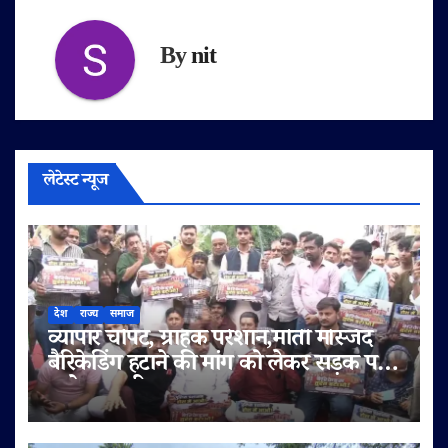
By
nit
लेटेस्ट न्यूज
देश
राज्य
समाज
व्यापार चौपट, ग्राहक परेशान,मोती मस्जिद
बैरिकेडिंग हटाने की मांग को लेकर सड़क पर
उतरे व्यापारी