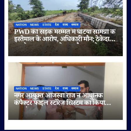
NATION
NEWS
STATE
देश
राज्य
समाज
PWD की सड़क मरम्मत में घटिया सामग्री के
इस्तेमाल के आरोप, अधिकारी मौन; ठेकेदार
पर दोबारा गुणवत्ता से समझौता करने का
आरोप
NATION
NEWS
STATE
देश
राज्य
समाज
नगर आयुक्त ओजस्वी राज ने आधुनिक
कंपैक्टर फाइल स्टोरेज सिस्टम का किया
शुभारंभ