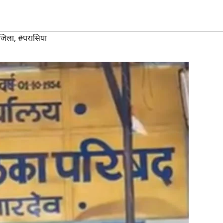
 जिला
,
#परासिया