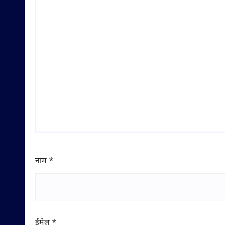
नाम
*
ईमेल
*