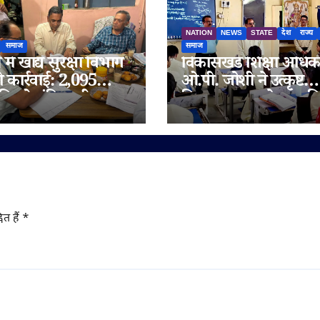
NATION
NEWS
STATE
देश
राज्य
समाज
समाज
में खाद्य सुरक्षा विभाग
विकासखंड शिक्षा अधिक
ी कार्रवाई: 2,095
ओ.पी. जोशी ने उत्कृष्ट
िलो संदिग्ध घी जब्त,
विद्यालय जुन्नारदेव का क
 चेन भी जांच के दायरे
निरीक्षण, बोर्ड परीक्षार्थि
दिए सफलता के मंत्र
ित हैं
*