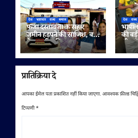
देश
भ्रष्टाचार
राज्य
समाज
देश
राज्य
फर्जी दस्तावेजों के सहारे
भोपाल 
जमीन हड़पने की साजिश, बहू
की बड़
ने पटवारी सहित राजस्व
लीटर/क
अधिकारियों पर लगाए
सप्लाई
मिलीभगत के गंभीर आरोप
में
प्रातिक्रिया दे
आपका ईमेल पता प्रकाशित नहीं किया जाएगा.
आवश्यक फ़ील्ड चिह्न
टिप्पणी
*