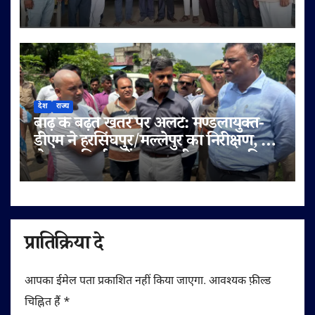
देश
राज्य
बाढ़ के बढ़ते खतरे पर अलर्ट: मण्डलायुक्त-
डीएम ने हरसिंघपुर/मल्लेपुर का निरीक्षण, 6
लेन पुल निर्माण में लापरवाही पर FIR की
चेतावनी
प्रातिक्रिया दे
आपका ईमेल पता प्रकाशित नहीं किया जाएगा.
आवश्यक फ़ील्ड
चिह्नित हैं
*