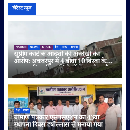
लेटेस्ट न्यूज
NATION
NEWS
STATE
देश
राज्य
समाज
सुप्रीम कोर्ट के आदेशों की अनदेखी का
आरोप: अकबरपुर में 4 बीघा 10 बिस्वा के
तालाब की जमीन अभिलेखों में बदली, अवैध
प्लॉटिंग का भी दावा
देश
राज्य
ग्रामीण पत्रकार एसोसिएशन का 43वां
स्थापना दिवस हर्षोल्लास से मनाया गया