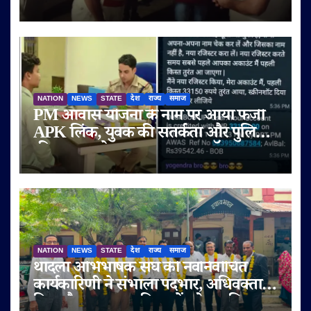
पुलिस बल तैनात
NATION
NEWS
STATE
देश
राज्य
समाज
PM आवास योजना के नाम पर आया फर्जी
APK लिंक, युवक की सतर्कता और पुलिस
की तत्परता से टला बड़ा साइबर फ्रॉड
NATION
NEWS
STATE
देश
राज्य
समाज
थांदला अभिभाषक संघ की नवनिर्वाचित
कार्यकारिणी ने संभाला पदभार, अधिवक्ता
हित और पक्षकार सुविधाओं को प्राथमिकता