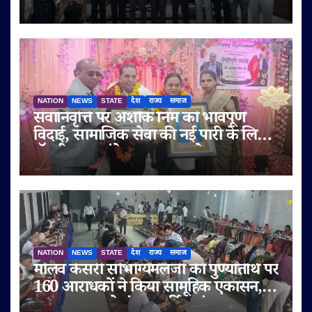
और मेडिकल शिक्षा की गुणवत्ता पर दिया जोर
NATION
NEWS
STATE
देश
राज्य
समाज
सेवानिवृत्ति पर अशोक निम को भावपूर्ण
विदाई, सामाजिक सेवा की नई पारी के लिए
डॉ. बी.आर. अंबेडकर सम्मान से नवाजा
NATION
NEWS
STATE
देश
राज्य
समाज
मालव केसरी सौभाग्यमलजी की पुण्यतिथि पर
160 आराधकों ने किया सामूहिक एकासन,
तप-आराधना से गूंजा चतुर्विध संघ