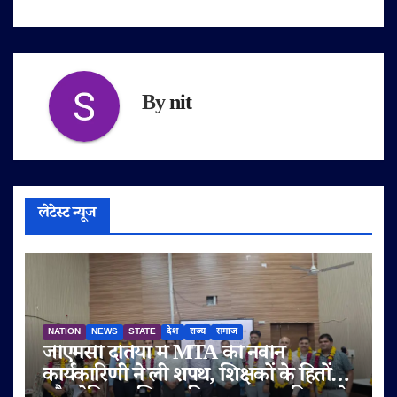
By
nit
लेटेस्ट न्यूज
NATION
NEWS
STATE
देश
राज्य
समाज
जीएमसी दतिया में MTA की नवीन
कार्यकारिणी ने ली शपथ, शिक्षकों के हितों