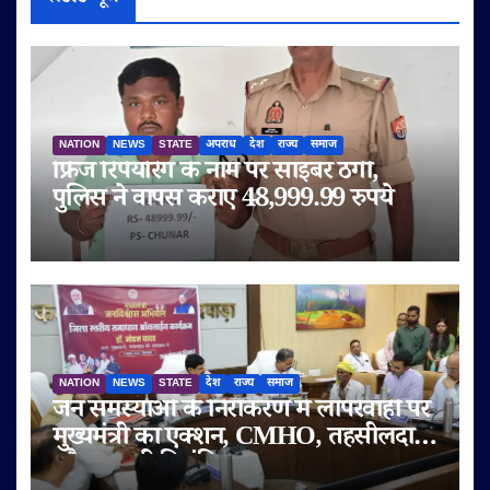
NATION
NEWS
STATE
अपराध
देश
राज्य
समाज
फ्रिज रिपेयरिंग के नाम पर साइबर ठगी,
पुलिस ने वापस कराए 48,999.99 रुपये
NATION
NEWS
STATE
देश
राज्य
समाज
जन समस्याओं के निराकरण में लापरवाही पर
मुख्यमंत्री का एक्शन, CMHO, तहसीलदार
और पटवारी निलंबित; CEO जनपद व श्रम