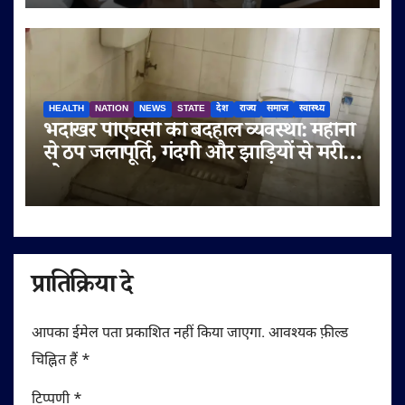
अधिकारी की वेतनवृद्धि रोकी, तीन को नोटिस
HEALTH
NATION
NEWS
STATE
देश
राज्य
समाज
स्वास्थ्य
भदोखर पीएचसी की बदहाल व्यवस्था: महीनों
से ठप जलापूर्ति, गंदगी और झाड़ियों से मरीज
परेशान
प्रातिक्रिया दे
आपका ईमेल पता प्रकाशित नहीं किया जाएगा.
आवश्यक फ़ील्ड
चिह्नित हैं
*
टिप्पणी
*