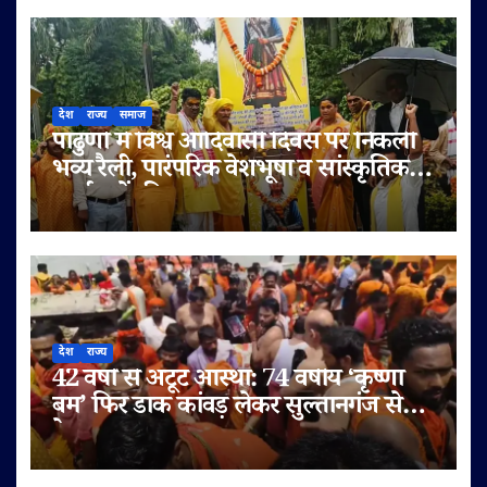
देश
राज्य
समाज
पांढुर्णा में विश्व आदिवासी दिवस पर निकली
भव्य रैली, पारंपरिक वेशभूषा व सांस्कृतिक
कार्यक्रमों की धूम
देश
राज्य
42 वर्षों से अटूट आस्था: 74 वर्षीय ‘कृष्णा
बम’ फिर डाक कांवड़ लेकर सुल्तानगंज से
देवघर रवाना