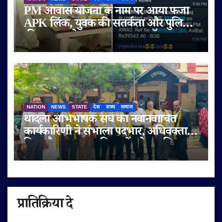
PM आवास योजना के नाम पर आया फर्जी
APK लिंक, युवक की सतर्कता और पुलिस
की तत्परता से टला बड़ा साइबर फ्रॉड
NATION
NEWS
STATE
देश
राज्य
समाज
थांदला अभिभाषक संघ की नवनिर्वाचित
कार्यकारिणी ने संभाला पदभार, अधिवक्ता
हित और पक्षकार सुविधाओं को प्राथमिकता
प्रातिक्रिया दे