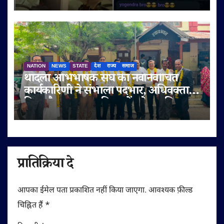
NATION
NEWS
STATE
देश
राज्य
समाज
थांदला अभिभाषक संघ की नवनिर्वाचित
कार्यकारिणी ने संभाला पदभार, अधिवक्ता
हित और पक्षकार सुविधाओं को प्राथमिकता
प्रातिक्रिया दे
आपका ईमेल पता प्रकाशित नहीं किया जाएगा.
आवश्यक फ़ील्ड
चिह्नित हैं
*