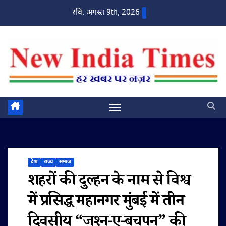
Skip
रवि. अगस्त 9th, 2026
to
content
देश
राज्य
समाज
शहरों की दुल्हन के नाम से विश्व
में प्रसिद्ध महानगर मुंबई में तीन
दिवसीय “जश्न-ए-बचपन” की