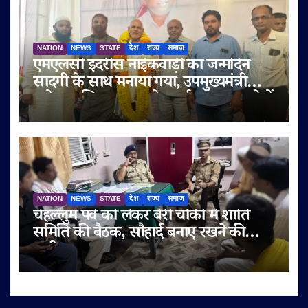
NATION
NEWS
STATE
देश
राज्य
समाज
एमएलसी इदरीस नाईकवाड़ी का जन्मदिन
सादगी के साथ मनाया गया, उपमुख्यमंत्री
सुनेत्रा अजित पवार समेत कई गणमान्य लोगों
ने दी शुभकामनाएं
NATION
NEWS
STATE
देश
राज्य
समाज
चेहल्लुम पर्व को लेकर बेरी चौकी में शांति
समिति की बैठक, सौहार्द बनाए रखने की
अपील