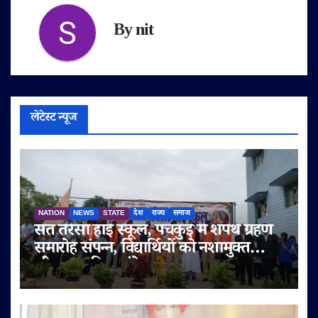
By
nit
लेटेस्ट न्यूज
NATION
NEWS
STATE
देश
राज्य
समाज
संत तेरेसा हाई स्कूल, पंचकुई में शपथ ग्रहण
समारोह संपन्न, विद्यार्थियों को नशामुक्त
जीवन का दिया संदेश