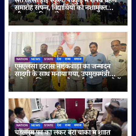
संत तेरेसा हाई स्कूल, पंचकुई में शपथ ग्रहण
समारोह संपन्न, विद्यार्थियों को नशामुक्त
जीवन का दिया संदेश
NATION
NEWS
STATE
देश
राज्य
समाज
एमएलसी इदरीस नाईकवाड़ी का जन्मदिन
सादगी के साथ मनाया गया, उपमुख्यमंत्री
सुनेत्रा अजित पवार समेत कई गणमान्य लोगों
ने दी शुभकामनाएं
NATION
NEWS
STATE
देश
राज्य
समाज
चेहल्लुम पर्व को लेकर बेरी चौकी में शांति