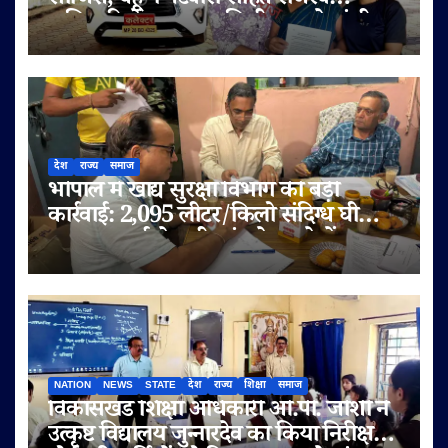
साजिश, बहू ने पटवारी सहित राजस्व
अधिकारियों पर लगाए मिलीभगत के गंभीर
आरोप
देश
राज्य
समाज
भोपाल में खाद्य सुरक्षा विभाग की बड़ी
कार्रवाई: 2,095 लीटर/किलो संदिग्ध घी
जब्त, सप्लाई चेन भी जांच के दायरे में
NATION
NEWS
STATE
देश
राज्य
शिक्षा
समाज
विकासखंड शिक्षा अधिकारी ओ.पी. जोशी ने
उत्कृष्ट विद्यालय जुन्नारदेव का किया निरीक्षण,