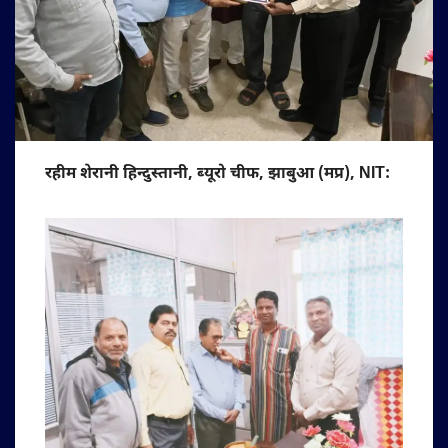
रहीम शेरानी हिन्दुस्तानी, ब्यूरो चीफ, झाबुआ (मप्र), NIT: