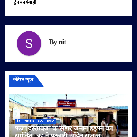
ट्रेप कार्यवाही
By
nit
लेटेस्ट न्यूज
देश
भ्रष्टाचार
राज्य
समाज
फर्जी दस्तावेजों के सहारे जमीन हड़पने की