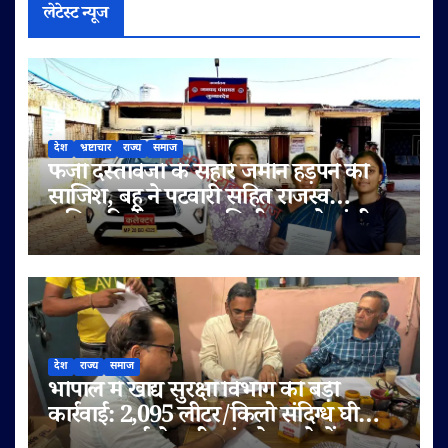
लेटेस्ट न्यूज
देश
भ्रष्टाचार
राज्य
समाज
फर्जी दस्तावेजों के सहारे जमीन हड़पने की
साजिश, बहू ने पटवारी सहित राजस्व
अधिकारियों पर लगाए मिलीभगत के गंभीर
आरोप
देश
राज्य
समाज
भोपाल में खाद्य सुरक्षा विभाग की बड़ी
कार्रवाई: 2,095 लीटर/किलो संदिग्ध घी
जब्त, सप्लाई चेन भी जांच के दायरे में