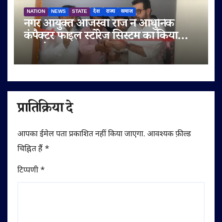
NATION
NEWS
STATE
देश
राज्य
समाज
नगर आयुक्त ओजस्वी राज ने आधुनिक
कंपैक्टर फाइल स्टोरेज सिस्टम का किया
शुभारंभ
प्रातिक्रिया दे
आपका ईमेल पता प्रकाशित नहीं किया जाएगा.
आवश्यक फ़ील्ड
चिह्नित हैं
*
टिप्पणी
*