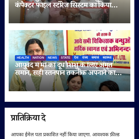
कंपैक्टर फाइल स्टोरेज सिस्टम का किया
शुभारंभ
HEALTH
NATION
NEWS
STATE
देश
राज्य
समाज
स्वास्थ्य
आयुर्वेद में माँ का दूध शिशु के लिए अमृत
समान, सही स्तनपान तकनीक अपनाने का
आह्वान
प्रातिक्रिया दे
आपका ईमेल पता प्रकाशित नहीं किया जाएगा.
आवश्यक फ़ील्ड