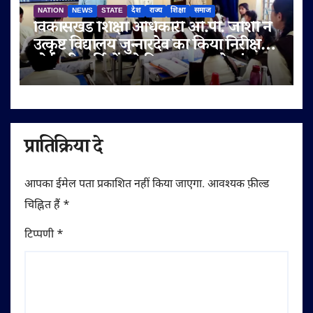
NATION
NEWS
STATE
देश
राज्य
शिक्षा
समाज
विकासखंड शिक्षा अधिकारी ओ.पी. जोशी ने
उत्कृष्ट विद्यालय जुन्नारदेव का किया निरीक्षण,
बोर्ड परीक्षार्थियों को दिए सफलता के मंत्र
प्रातिक्रिया दे
आपका ईमेल पता प्रकाशित नहीं किया जाएगा.
आवश्यक फ़ील्ड
चिह्नित हैं
*
टिप्पणी
*