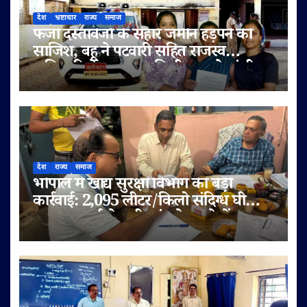
देश
भ्रष्टाचार
राज्य
समाज
फर्जी दस्तावेजों के सहारे जमीन हड़पने की
साजिश, बहू ने पटवारी सहित राजस्व
अधिकारियों पर लगाए मिलीभगत के गंभीर
आरोप
देश
राज्य
समाज
भोपाल में खाद्य सुरक्षा विभाग की बड़ी
कार्रवाई: 2,095 लीटर/किलो संदिग्ध घी
जब्त, सप्लाई चेन भी जांच के दायरे में