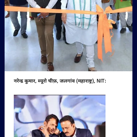
नरेन्द्र कुमार, ब्यूरो चीफ़, जलगांव (महाराष्ट्र), NIT: