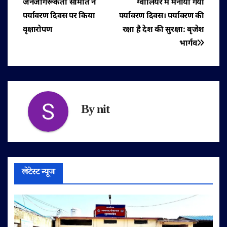
जनजागरूकता समिति ने
ग्वालियर में मनाया गया
नेविगेशन
पर्यावरण दिवस पर किया
पर्यावरण दिवस। पर्यावरण की
वृक्षारोपण
रक्षा है देश की सुरक्षा: बृजेश
भार्गव
By
nit
लेटेस्ट न्यूज