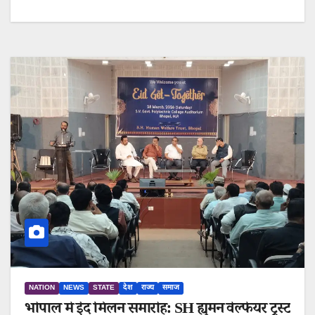
NATION
NEWS
STATE
देश
राज्य
समाज
भोपाल में ईद मिलन समारोह: SH ह्युमन वेल्फेयर ट्रस्ट