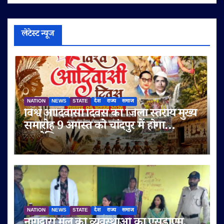
लेटेस्ट न्यूज
NATION
NEWS
STATE
देश
राज्य
समाज
विश्व आदिवासी दिवस का जिला स्तरीय मुख्य
समारोह 9 अगस्त को चांदपुर में होगा
आयोजित
NATION
NEWS
STATE
देश
राज्य
समाज
नागद्वारी मेले की व्यवस्थाओं का एसडीएम,