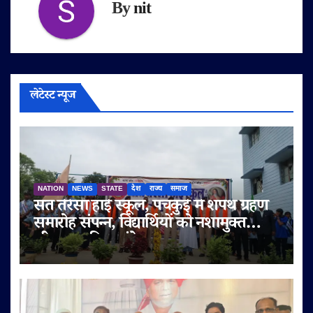
By
nit
लेटेस्ट न्यूज
NATION
NEWS
STATE
देश
राज्य
समाज
संत तेरेसा हाई स्कूल, पंचकुई में शपथ ग्रहण
समारोह संपन्न, विद्यार्थियों को नशामुक्त
जीवन का दिया संदेश