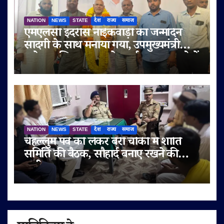
NATION
NEWS
STATE
देश
राज्य
समाज
एमएलसी इदरीस नाईकवाड़ी का जन्मदिन
सादगी के साथ मनाया गया, उपमुख्यमंत्री
सुनेत्रा अजित पवार समेत कई गणमान्य लोगों
ने दी शुभकामनाएं
NATION
NEWS
STATE
देश
राज्य
समाज
चेहल्लुम पर्व को लेकर बेरी चौकी में शांति
समिति की बैठक, सौहार्द बनाए रखने की
अपील