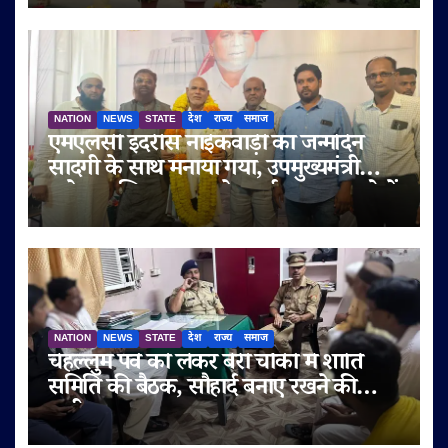
NATION
NEWS
STATE
देश
राज्य
समाज
एमएलसी इदरीस नाईकवाड़ी का जन्मदिन
सादगी के साथ मनाया गया, उपमुख्यमंत्री
सुनेत्रा अजित पवार समेत कई गणमान्य लोगों
ने दी शुभकामनाएं
NATION
NEWS
STATE
देश
राज्य
समाज
चेहल्लुम पर्व को लेकर बेरी चौकी में शांति
समिति की बैठक, सौहार्द बनाए रखने की
अपील