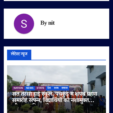
By
nit
लेटेस्ट न्यूज
NATION
NEWS
STATE
देश
राज्य
समाज
संत तेरेसा हाई स्कूल, पंचकुई में शपथ ग्रहण
समारोह संपन्न, विद्यार्थियों को नशामुक्त
जीवन का दिया संदेश