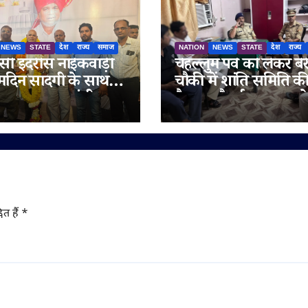
NEWS
STATE
देश
राज्य
समाज
NATION
NEWS
STATE
देश
राज्य
ी इदरीस नाईकवाड़ी
चेहल्लुम पर्व को लेकर बेर
्मदिन सादगी के साथ
चौकी में शांति समिति क
गया, उपमुख्यमंत्री
बैठक, सौहार्द बनाए रखन
रा अजित पवार समेत कई
अपील
य लोगों ने दी
मनाएं
ित हैं
*