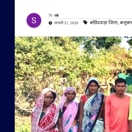
By
nit
#छिंदवाड़ा जिला
,
#जुन्ना
जनवरी 21, 2026