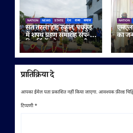
NATION
NEWS
STATE
देश
राज्य
समाज
NATION
संत तेरेसा हाई स्कूल, पंचकुई
एमएलस
में शपथ ग्रहण समारोह संपन्न,
का जन
विद्यार्थियों को नशामुक्त जीवन
मनाया 
का दिया संदेश
सुनेत्
गणमान्
शुभका
प्रातिक्रिया दे
आपका ईमेल पता प्रकाशित नहीं किया जाएगा.
आवश्यक फ़ील्ड चिह्न
टिप्पणी
*