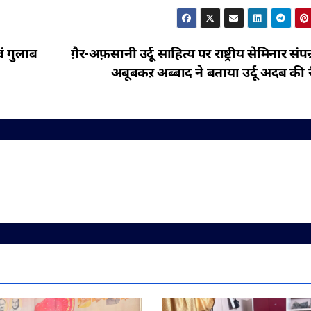
वं गुलाब
ग़ैर-अफ़सानी उर्दू साहित्य पर राष्ट्रीय सेमिनार संपन्न
अबूबकऱ अब्बाद ने बताया उर्दू अदब की र