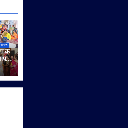
समाज
जी के
थापना
जन