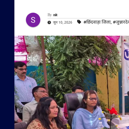
By
nit
#छिंदवाड़ा जिला
,
#जुन्नारदे
जून 10, 2026