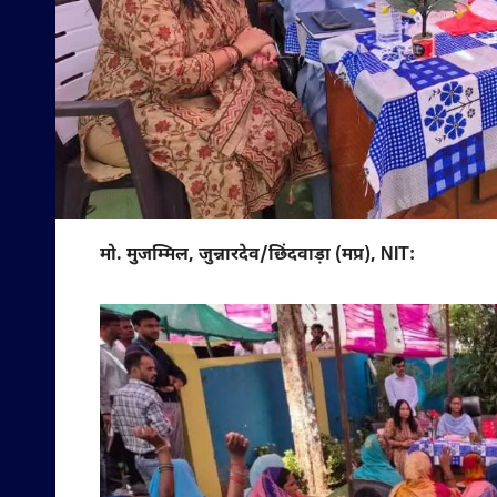
मो. मुजम्मिल, जुन्नारदेव/छिंदवाड़ा (मप्र), NIT: