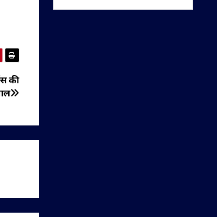
ंस की
वाल