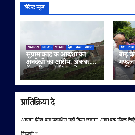
लेटेस्ट न्यूज
NATION
NEWS
STATE
देश
राज्य
समाज
देश
राज्य
सुप्रीम कोर्ट के आदेशों की
बाढ़ क
अनदेखी का आरोप: अकबरपुर
मण्डला
में 4 बीघा 10 बिस्वा के तालाब
हरसिंघ
की जमीन अभिलेखों में बदली,
निरीक्ष
अवैध प्लॉटिंग का भी दावा
लापरव
चेतावन
प्रातिक्रिया दे
आपका ईमेल पता प्रकाशित नहीं किया जाएगा.
आवश्यक फ़ील्ड चिह्न
टिप्पणी
*