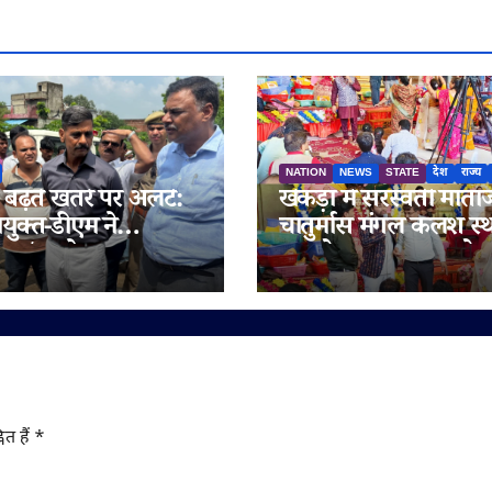
NATION
NEWS
STATE
देश
राज्य
े बढ़ते खतरे पर अलर्ट:
खेकड़ा में सरस्वती माता
युक्त-डीएम ने
चातुर्मास मंगल कलश स्
पुर/मल्लेपुर का
समारोह का भव्य आयो
ण, 6 लेन पुल निर्माण में
ाही पर FIR की
ी
ित हैं
*