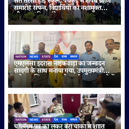
संत तेरेसा हाई स्कूल, पंचकुई में शपथ ग्रहण
समारोह संपन्न, विद्यार्थियों को नशामुक्त
जीवन का दिया संदेश
NATION
NEWS
STATE
देश
राज्य
समाज
एमएलसी इदरीस नाईकवाड़ी का जन्मदिन
सादगी के साथ मनाया गया, उपमुख्यमंत्री
सुनेत्रा अजित पवार समेत कई गणमान्य लोगों
ने दी शुभकामनाएं
NATION
NEWS
STATE
देश
राज्य
समाज
चेहल्लुम पर्व को लेकर बेरी चौकी में शांति