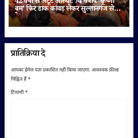
42 वर्षों से अटूट आस्था: 74 वर्षीय ‘कृष्णा
बम’ फिर डाक कांवड़ लेकर सुल्तानगंज से
देवघर रवाना
प्रातिक्रिया दे
आपका ईमेल पता प्रकाशित नहीं किया जाएगा.
आवश्यक फ़ील्ड
चिह्नित हैं
*
टिप्पणी
*