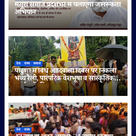
मंसूरी समाज प्रदेशभर में चलाएगा जागरूकता
अभियान
देश
राज्य
समाज
पांढुर्णा में विश्व आदिवासी दिवस पर निकली
भव्य रैली, पारंपरिक वेशभूषा व सांस्कृतिक
कार्यक्रमों की धूम
देश
राज्य