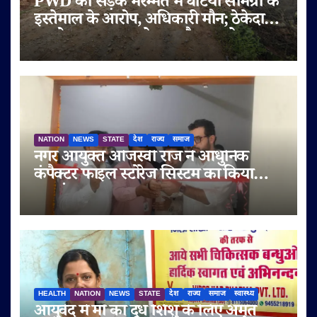
PWD की सड़क मरम्मत में घटिया सामग्री के
इस्तेमाल के आरोप, अधिकारी मौन; ठेकेदार
पर दोबारा गुणवत्ता से समझौता करने का
आरोप
NATION
NEWS
STATE
देश
राज्य
समाज
नगर आयुक्त ओजस्वी राज ने आधुनिक
कंपैक्टर फाइल स्टोरेज सिस्टम का किया
शुभारंभ
HEALTH
NATION
NEWS
STATE
देश
राज्य
समाज
स्वास्थ्य
आयुर्वेद में माँ का दूध शिशु के लिए अमृत