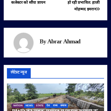
कलेक्टर को सौंपा ज्ञापन
हो रही प्रभावित: हाजी
मोहम्मद इमरान
By
Abrar Ahmad
लेटेस्ट न्यूज
NATION
NEWS
STATE
देश
राज्य
समाज