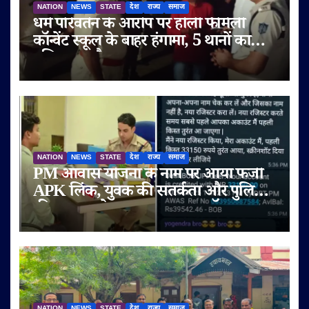
NATION
NEWS
STATE
देश
राज्य
समाज
धर्म परिवर्तन के आरोप पर होली फैमिली
कॉन्वेंट स्कूल के बाहर हंगामा, 5 थानों का
पुलिस बल तैनात
NATION
NEWS
STATE
देश
राज्य
समाज
PM आवास योजना के नाम पर आया फर्जी
APK लिंक, युवक की सतर्कता और पुलिस
की तत्परता से टला बड़ा साइबर फ्रॉड
NATION
NEWS
STATE
देश
राज्य
समाज