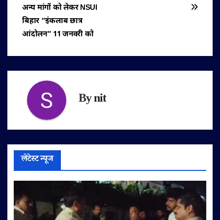
नेविगेशन
अन्य मांगों को लेकर NSUI
बिहार “इंकलाब छात्र
आंदोलन” 11 जनवरी को
By
nit
लेटेस्ट न्यूज