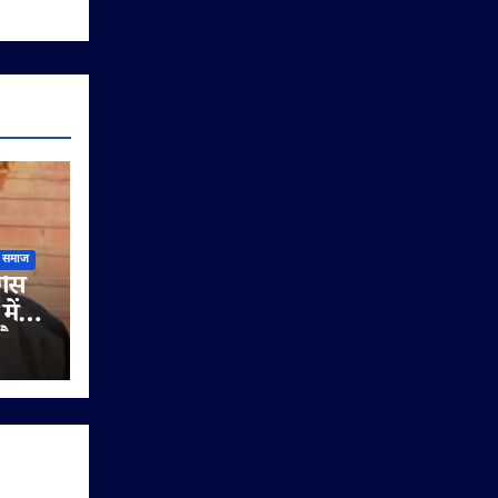
समाज
गैस
में
और
खर्च
 आदेश