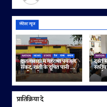
लेटेस्ट न्यूज
NATION
NEWS
STATE
देश
राज्य
समाज
NATION
दातलावाड़ी में गहराया पेयजल
देवरी म
संकट, खंती के दूषित पानी से
स्तरीय
ग्रामीण परेशान
कार्यक
संगठन
मज़बूत
प्रातिक्रिया दे