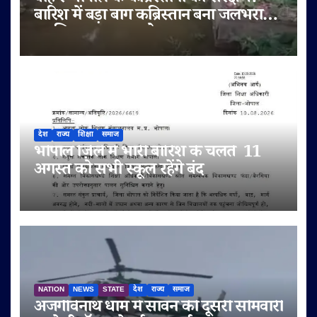
बारिश में बड़ा बाग कब्रिस्तान बना जलभराव
का शिकार, जनाज़ा ले जाना हुआ दुश्वार
देश
राज्य
शिक्षा
समाज
भोपाल ज़िले में भारी बारिश के चलते 11
अगस्त को सभी स्कूल रहेंगे बंद
NATION
NEWS
STATE
देश
राज्य
समाज
अजगैविनाथ धाम में सावन की दूसरी सोमवारी