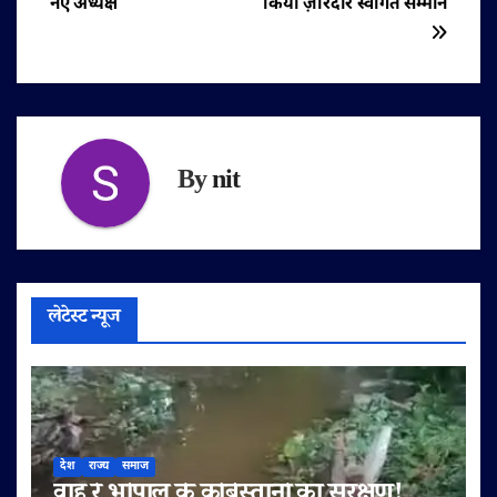
नए अध्यक्ष
किया ज़ोरदार स्वागत सम्मान
By
nit
लेटेस्ट न्यूज
देश
राज्य
समाज
वाह रे भोपाल के कब्रिस्तानों का संरक्षण!