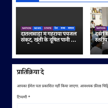
NATION
NEWS
STATE
देश
राज्य
समाज
NATION
दातलावाड़ी में गहराया पेयजल
देवरी म
संकट, खंती के दूषित पानी से
स्तरीय
ग्रामीण परेशान
कार्यक
संगठन
मज़बूत
प्रातिक्रिया दे
आपका ईमेल पता प्रकाशित नहीं किया जाएगा.
आवश्यक फ़ील्ड चिह्न
टिप्पणी
*