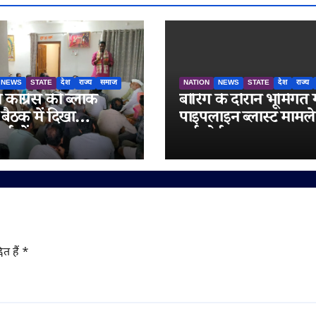
NEWS
STATE
देश
राज्य
समाज
NATION
NEWS
STATE
देश
राज्य
ें कांग्रेस की ब्लॉक
बोरिंग के दौरान भूमिगत 
 बैठक में दिखा
पाइपलाइन ब्लास्ट मामले 
र्ताओं का उत्साह,
हाईकोर्ट सख्त, सरकार 
 को बूथ स्तर तक
नगर निगम को इलाज का 
 करने पर मंथन
एक सप्ताह में चुकाने के
ित हैं
*