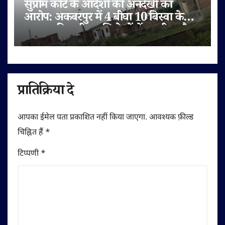
सुप्रीम कोर्ट के आदेशों की अनदेखी का
आरोप: अकबरपुर में 4 बीघा 10 बिस्वा के
तालाब की जमीन अभिलेखों में बदली, अवैध
प्लॉटिंग का भी दावा
प्रातिक्रिया दे
आपका ईमेल पता प्रकाशित नहीं किया जाएगा.
आवश्यक फ़ील्ड
चिह्नित हैं
*
टिप्पणी
*