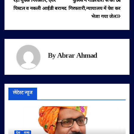
रहा युवक गिरफ्तार, एयर
पुलिस ने गाडरवारा से की 04
नेविगेशन
पिस्टल व नकली आईडी बरामद
गिरफ्तारी,न्यायालय में पेश कर
भेजा गया जेल
By
Abrar Ahmad
लेटेस्ट न्यूज
देश
राज्य