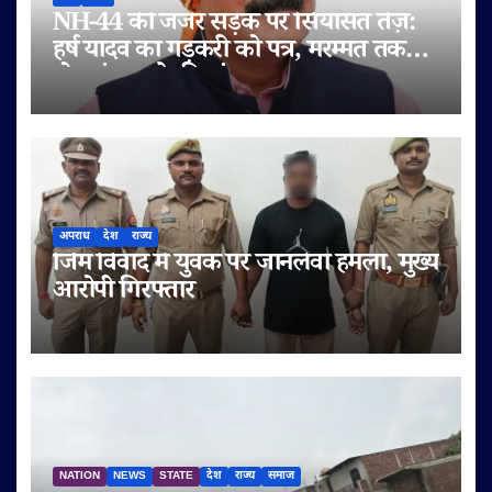
NH-44 की जर्जर सड़क पर सियासत तेज़:
हर्ष यादव का गड़करी को पत्र, मरम्मत तक
टोल बंद करने की मांग
अपराध
देश
राज्य
जिम विवाद में युवक पर जानलेवा हमला, मुख्य
आरोपी गिरफ्तार
NATION
NEWS
STATE
देश
राज्य
समाज