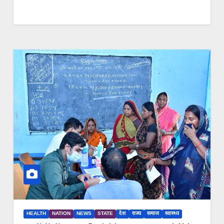
HEALTH
NATION
NEWS
STATE
देश
राज्य
समाज
स्वास्थ्य