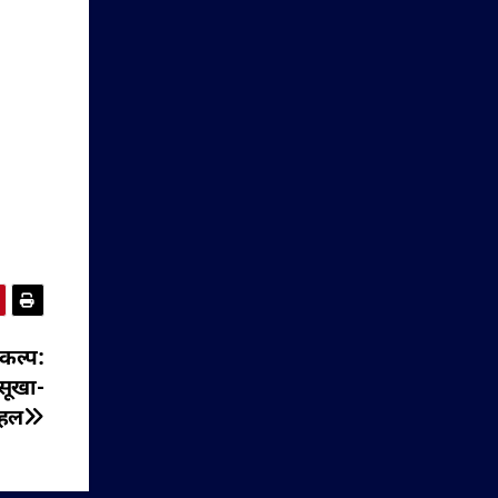
कल्प:
सूखा-
 पहल