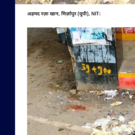
अहमद रज़ा खान, मिर्ज़ापुर (यूपी), NIT: