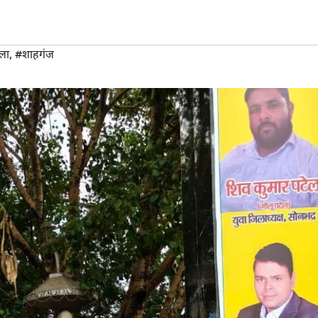
िला
,
#शाहगंज