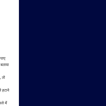
 पाए
ा बताया
, तो
े हटाने
े में