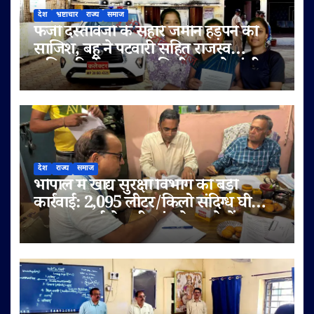
देश
भ्रष्टाचार
राज्य
समाज
फर्जी दस्तावेजों के सहारे जमीन हड़पने की
साजिश, बहू ने पटवारी सहित राजस्व
अधिकारियों पर लगाए मिलीभगत के गंभीर
आरोप
देश
राज्य
समाज
भोपाल में खाद्य सुरक्षा विभाग की बड़ी
कार्रवाई: 2,095 लीटर/किलो संदिग्ध घी
जब्त, सप्लाई चेन भी जांच के दायरे में