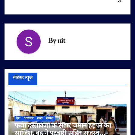
By
nit
लेटेस्ट न्यूज
देश
भ्रष्टाचार
राज्य
समाज
फर्जी दस्तावेजों के सहारे जमीन हड़पने की
साजिश, बहू ने पटवारी सहित राजस्व