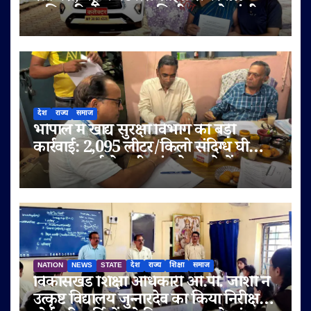
अधिकारियों पर लगाए मिलीभगत के गंभीर
आरोप
देश
राज्य
समाज
भोपाल में खाद्य सुरक्षा विभाग की बड़ी
कार्रवाई: 2,095 लीटर/किलो संदिग्ध घी
जब्त, सप्लाई चेन भी जांच के दायरे में
NATION
NEWS
STATE
देश
राज्य
शिक्षा
समाज
विकासखंड शिक्षा अधिकारी ओ.पी. जोशी ने
उत्कृष्ट विद्यालय जुन्नारदेव का किया निरीक्षण,