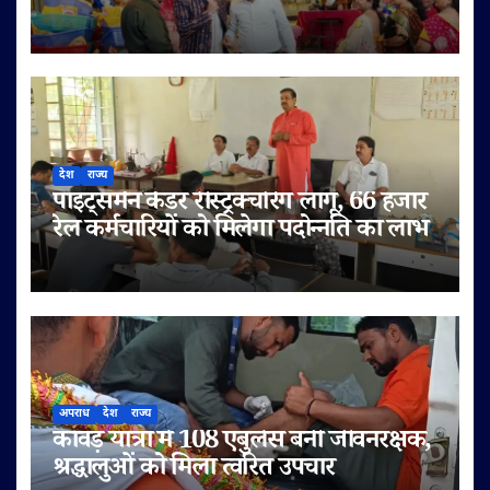
देश
राज्य
पॉइंट्समैन कैडर रीस्ट्रक्चरिंग लागू, 66 हजार
रेल कर्मचारियों को मिलेगा पदोन्नति का लाभ
अपराध
देश
राज्य
कांवड़ यात्रा में 108 एंबुलेंस बनी जीवनरक्षक,
श्रद्धालुओं को मिला त्वरित उपचार