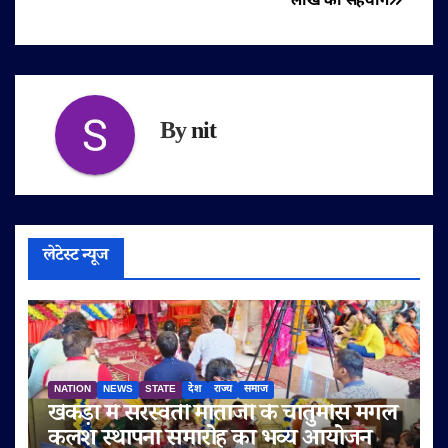
लाख का सहयोग
By
nit
लेटेस्ट न्यूज
NATION
NEWS
STATE
देश
राज्य
समाज
खेकड़ा में सरस्वती माताजी के चातुर्मास मंगल
कलश स्थापना समारोह का भव्य आयोजन