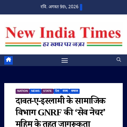
Skip
रवि. अगस्त 9th, 2026
to
content
NATION
NEWS
STATE
देश
राज्य
समाज
दावत-ए-इस्लामी के सामाजिक
विभाग GNRF की ‘सेव नेचर’
मुहिम के तहत जागरूकता