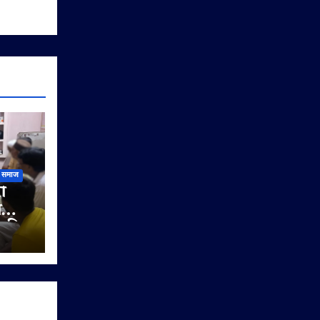
समाज
ी
ी
े की