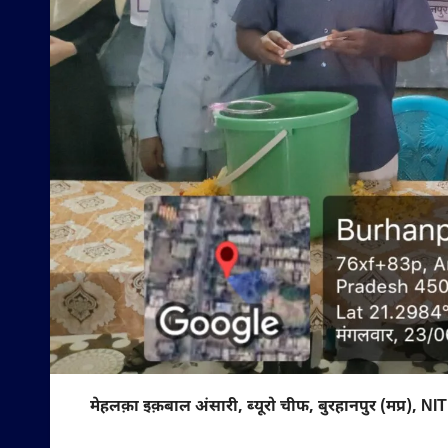
मेहलक़ा इक़बाल अंसारी, ब्यूरो चीफ, बुरहानपुर (मप्र), NIT