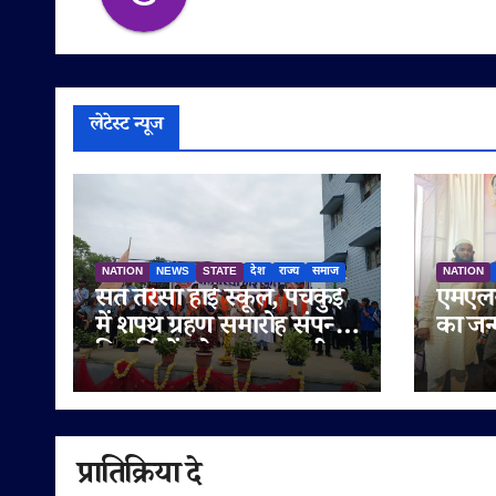
लेटेस्ट न्यूज
NATION
NEWS
STATE
देश
राज्य
समाज
NATION
संत तेरेसा हाई स्कूल, पंचकुई
एमएलस
में शपथ ग्रहण समारोह संपन्न,
का जन
विद्यार्थियों को नशामुक्त जीवन
मनाया 
का दिया संदेश
सुनेत्
गणमान्
शुभका
प्रातिक्रिया दे