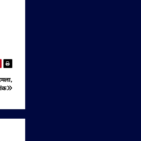
 हमला,
ांक