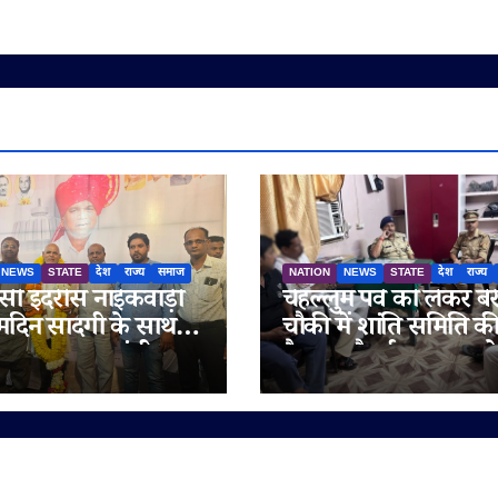
NEWS
STATE
देश
राज्य
समाज
NATION
NEWS
STATE
देश
राज्य
ी इदरीस नाईकवाड़ी
चेहल्लुम पर्व को लेकर बेर
्मदिन सादगी के साथ
चौकी में शांति समिति क
गया, उपमुख्यमंत्री
बैठक, सौहार्द बनाए रखन
रा अजित पवार समेत कई
अपील
य लोगों ने दी
मनाएं