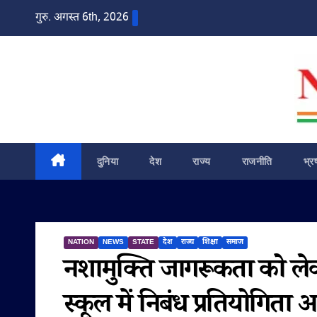
Skip
गुरु. अगस्त 6th, 2026
to
content
दुनिया
देश
राज्य
राजनीति
भ्र
NATION
NEWS
STATE
देश
राज्य
शिक्षा
समाज
नशामुक्ति जागरूकता को लेकर
स्कूल में निबंध प्रतियोगिता आ