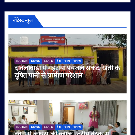
लेटेस्ट न्यूज
NATION
NEWS
STATE
देश
राज्य
समाज
दातलावाड़ी में गहराया पेयजल संकट, खंती के
दूषित पानी से ग्रामीण परेशान
NATION
NEWS
STATE
देश
राज्य
समाज