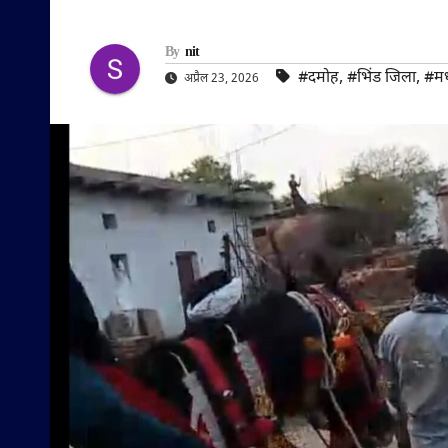
By
nit
#दमोह
,
#भिंड जिला
,
#मध्
अप्रैल 23, 2026