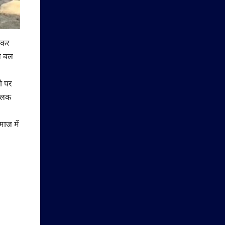
ज कर
स बल
ी पर
 झलक
ाज में