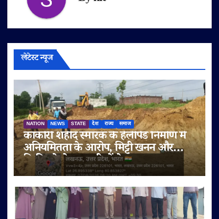
लेटेस्ट न्यूज
NATION
NEWS
STATE
देश
राज्य
समाज
काकोरी शहीद स्मारक के हेलीपैड निर्माण में
अनियमितता के आरोप, मिट्टी खनन और
बिक्री को लेकर ग्रामीणों ने उठाए सवाल