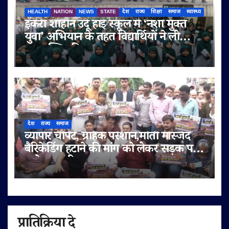
HEALTH
NATION
NEWS
STATE
देश
राज्य
शिक्षा
समाज
स्वास्थ्य
इकरा शाहीन उर्दू हाई स्कूल में ‘नशा मुक्त
युवा’ अभियान के तहत विद्यार्थियों ने ली
नशामुक्ति की शपथ
देश
राज्य
समाज
व्यापार चौपट, ग्राहक परेशान,मोती मस्जिद
बैरिकेडिंग हटाने की मांग को लेकर सड़क पर
उतरे व्यापारी
प्रातिक्रिया दे