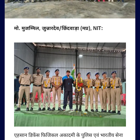
मो. मुजम्मिल, जुन्नारदेव/छिंदवाड़ा (मप्र), NIT:
एहसान डिफेंस फिजिकल अकादमी के पुलिस एवं भारतीय सेना