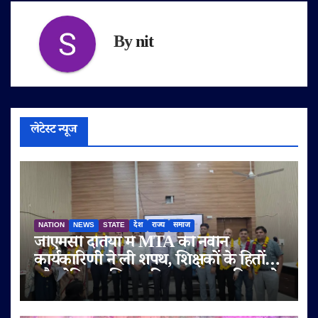
By
nit
लेटेस्ट न्यूज
NATION
NEWS
STATE
देश
राज्य
समाज
जीएमसी दतिया में MTA की नवीन
कार्यकारिणी ने ली शपथ, शिक्षकों के हितों
और मेडिकल शिक्षा की गुणवत्ता पर दिया जोर