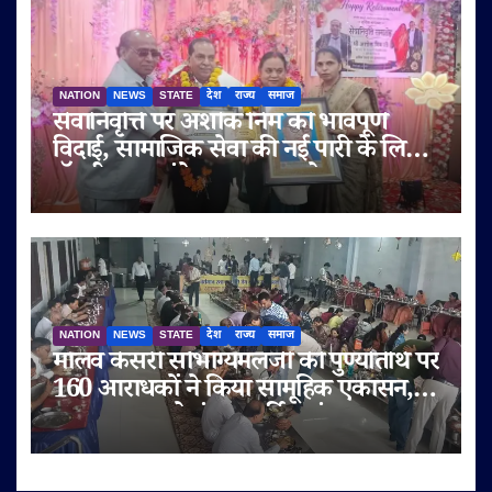
NATION
NEWS
STATE
देश
राज्य
समाज
सेवानिवृत्ति पर अशोक निम को भावपूर्ण
विदाई, सामाजिक सेवा की नई पारी के लिए
डॉ. बी.आर. अंबेडकर सम्मान से नवाजा
NATION
NEWS
STATE
देश
राज्य
समाज
मालव केसरी सौभाग्यमलजी की पुण्यतिथि पर
160 आराधकों ने किया सामूहिक एकासन,
तप-आराधना से गूंजा चतुर्विध संघ