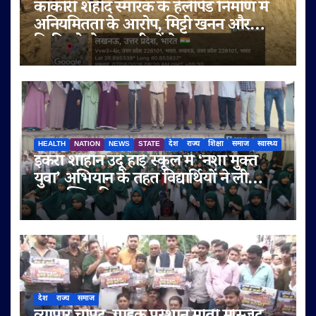
काकोरी शहीद स्मारक के हेलीपैड निर्माण में
अनियमितता के आरोप, मिट्टी खनन और
बिक्री को लेकर ग्रामीणों ने उठाए सवाल
HEALTH
NATION
NEWS
STATE
देश
राज्य
शिक्षा
समाज
स्वास्थ्य
इकरा शाहीन उर्दू हाई स्कूल में ‘नशा मुक्त
युवा’ अभियान के तहत विद्यार्थियों ने ली
नशामुक्ति की शपथ
देश
राज्य
समाज