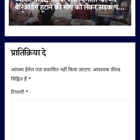
व्यापार चौपट, ग्राहक परेशान,मोती मस्जिद
बैरिकेडिंग हटाने की मांग को लेकर सड़क पर
उतरे व्यापारी
प्रातिक्रिया दे
आपका ईमेल पता प्रकाशित नहीं किया जाएगा.
आवश्यक फ़ील्ड
चिह्नित हैं
*
टिप्पणी
*