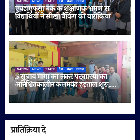
NATION
NEWS
STATE
देश
राज्य
समाज
एचडीएफसी बैंक के शैक्षणिक भ्रमण से
विद्यार्थियों ने सीखी बैंकिंग की बारीकियां
NATION
NEWS
STATE
देश
राज्य
समाज
5 सूत्रीय मांगों को लेकर पटवारियों की
अनिश्चितकालीन कलमबंद हड़ताल शुरू,
राजस्व कार्य ठप
प्रातिक्रिया दे