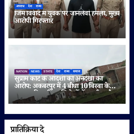
अपराध
देश
राज्य
जिम विवाद में युवक पर जानलेवा हमला, मुख्य
आरोपी गिरफ्तार
NATION
NEWS
STATE
देश
राज्य
समाज
सुप्रीम कोर्ट के आदेशों की अनदेखी का
आरोप: अकबरपुर में 4 बीघा 10 बिस्वा के
तालाब की जमीन अभिलेखों में बदली, अवैध
प्लॉटिंग का भी दावा
प्रातिक्रिया दे