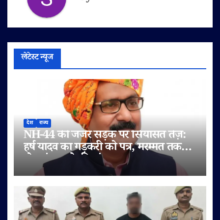
लेटेस्ट न्यूज
देश
राज्य
NH-44 की जर्जर सड़क पर सियासत तेज़:
हर्ष यादव का गड़करी को पत्र, मरम्मत तक
टोल बंद करने की मांग