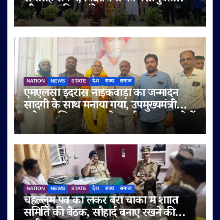
जीवन का दिया संदेश
NATION
NEWS
STATE
देश
राज्य
समाज
एमएलसी इदरीस नाईकवाड़ी का जन्मदिन
सादगी के साथ मनाया गया, उपमुख्यमंत्री
सुनेत्रा अजित पवार समेत कई गणमान्य लोगों
ने दी शुभकामनाएं
NATION
NEWS
STATE
देश
राज्य
समाज
चेहल्लुम पर्व को लेकर बेरी चौकी में शांति
समिति की बैठक, सौहार्द बनाए रखने की