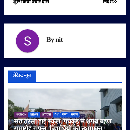
शुरू किया प्रचार दौरा
निर्देश
By
nit
लेटेस्ट न्यूज
NATION
NEWS
STATE
देश
राज्य
समाज
संत तेरेसा हाई स्कूल, पंचकुई में शपथ ग्रहण
समारोह संपन्न, विद्यार्थियों को नशामुक्त