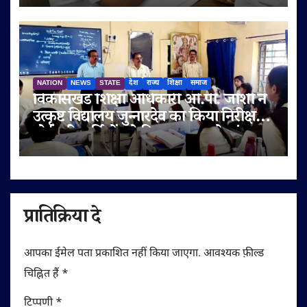
NATION
NEWS
STATE
देश
राज्य
शिक्षा
समाज
विकासखंड शिक्षा अधिकारी ओ.पी. जोशी ने
उत्कृष्ट विद्यालय जुन्नारदेव का किया निरीक्षण,
बोर्ड परीक्षार्थियों को दिए सफलता के मंत्र
प्रातिक्रिया दे
आपका ईमेल पता प्रकाशित नहीं किया जाएगा.
आवश्यक फ़ील्ड
चिह्नित हैं
*
टिप्पणी
*