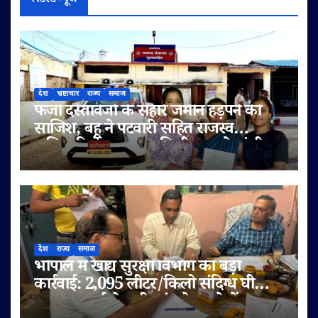
देश
भ्रष्टाचार
राज्य
समाज
फर्जी दस्तावेजों के सहारे जमीन हड़पने की
साजिश, बहू ने पटवारी सहित राजस्व
अधिकारियों पर लगाए मिलीभगत के गंभीर
आरोप
देश
राज्य
समाज
भोपाल में खाद्य सुरक्षा विभाग की बड़ी
कार्रवाई: 2,095 लीटर/किलो संदिग्ध घी
जब्त, सप्लाई चेन भी जांच के दायरे में