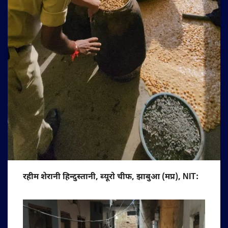
रहीम शेरानी हिन्दुस्तानी, ब्यूरो चीफ, झाबुआ (मप्र), NIT: