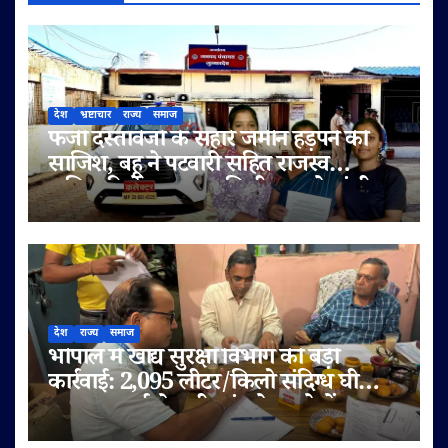
देश
भ्रष्टाचार
राज्य
समाज
फर्जी दस्तावेजों के सहारे जमीन हड़पने की
साजिश, बहू ने पटवारी सहित राजस्व
अधिकारियों पर लगाए मिलीभगत के गंभीर
आरोप
देश
राज्य
समाज
भोपाल में खाद्य सुरक्षा विभाग की बड़ी
कार्रवाई: 2,095 लीटर/किलो संदिग्ध घी
जब्त, सप्लाई चेन भी जांच के दायरे में