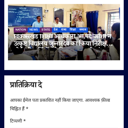
NATION
NEWS
STATE
देश
राज्य
शिक्षा
समाज
विकासखंड शिक्षा अधिकारी ओ.पी. जोशी ने
उत्कृष्ट विद्यालय जुन्नारदेव का किया निरीक्षण,
बोर्ड परीक्षार्थियों को दिए सफलता के मंत्र
प्रातिक्रिया दे
आपका ईमेल पता प्रकाशित नहीं किया जाएगा.
आवश्यक फ़ील्ड
चिह्नित हैं
*
टिप्पणी
*